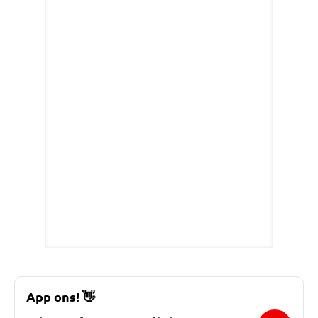
App ons!
👋