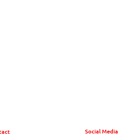
Social Media
tact