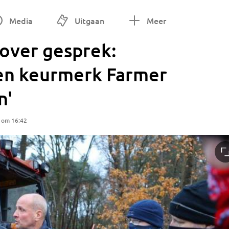
Media
Uitgaan
Meer
over gesprek:
en keurmerk Farmer
n'
1 om 16:42