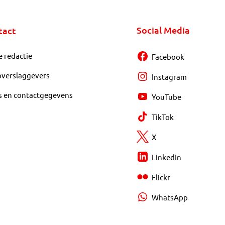
Social Media
tact
e redactie
Facebook
overslaggevers
Instagram
s en contactgegevens
YouTube
TikTok
X
LinkedIn
Flickr
WhatsApp