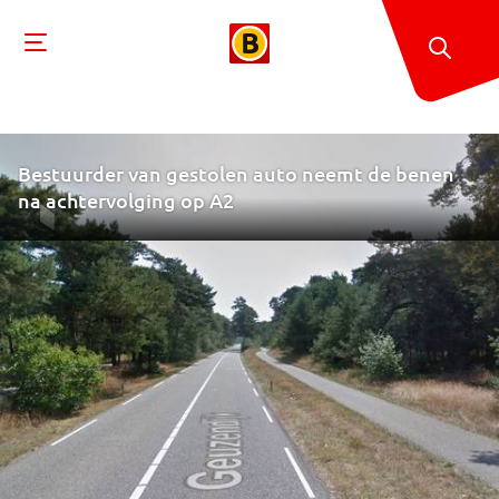
Bestuurder van gestolen auto neemt de benen
na achtervolging op A2