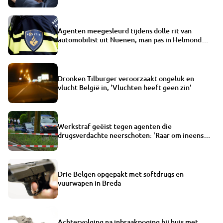
Agenten meegesleurd tijdens dolle rit van
automobilist uit Nuenen, man pas in Helmond
aangehouden
Dronken Tilburger veroorzaakt ongeluk en
vlucht België in, 'Vluchten heeft geen zin'
Werkstraf geëist tegen agenten die
drugsverdachte neerschoten: 'Raar om ineens
verdachte te zijn'
Drie Belgen opgepakt met softdrugs en
vuurwapen in Breda
Achtervolging na inbraakpoging bij huis met