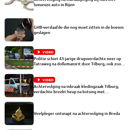
luxueuze auto in Rijen
GHB-verslaafde die nog moet zitten in de boeien
geslagen
VIDEO
Politie schiet 43-jarige drugsverdachte neer op
Tatraweg na dollemansrit door Tilburg, ook zoon
vast
VIDEO
Achtervolging na inbraak kledingzaak Tilburg;
verdachte breekt heup na botsing met
politiewagen
Veelpleger ontsnapt na achtervolging in Breda