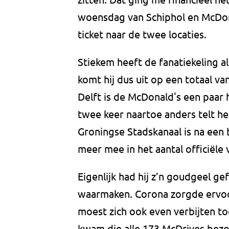
woensdag van Schiphol en McDon
ticket naar de twee locaties.
Stiekem heeft de fanatiekeling al
komt hij dus uit op een totaal va
Delft is de McDonald's een paar
twee keer naartoe anders telt het 
Groningse Stadskanaal is na een br
meer mee in het aantal officiële
Eigenlijk had hij z’n goudgeel ge
waarmaken. Corona zorgde ervoor
moest zich ook even verbijten t
kwam die alle 173 McDrives bezoch