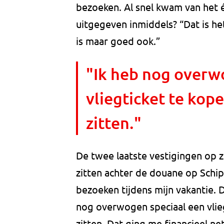
bezoeken. Al snel kwam van het é
uitgegeven inmiddels? “Dat is he
is maar goed ook.”
"Ik heb nog overw
vliegticket te kope
zitten."
De twee laatste vestigingen op zij
zitten achter de douane op Schip
bezoeken tijdens mijn vakantie. D
nog overwogen speciaal een vlieg
zitten. Dat ging me financieel n