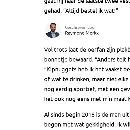
gaat hij naar de laatste twee ves
gehad. “Altijd bestel ik wat!”
Geschreven door
Raymond Merkx
Vol trots laat de oerfan zijn plak
bonnetje bewaard. “Anders telt he
“Kipnuggets heb ik het vaakst b
of wat te drinken, maar niet elke
nog aardig sportief, met een gewi
het ook nog eens met m'n maat Ko
Al sinds begin 2018 is de man uit
begon met wat gekkigheid. Ik wi