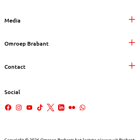
Media
Omroep Brabant
Contact
Social
Copyright
©
2026
Omroep Brabant: het laatste nieuws uit Brabant,