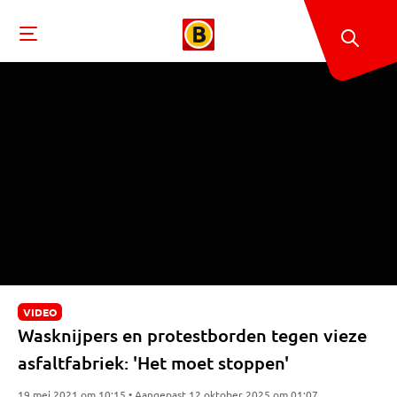
VIDEO
Wasknijpers en protestborden tegen vieze
asfaltfabriek: 'Het moet stoppen'
19 mei 2021 om 10:15 • Aangepast 12 oktober 2025 om 01:07