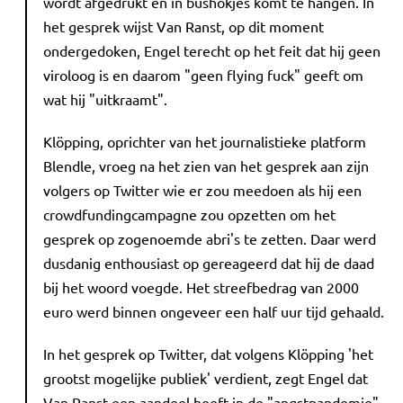
wordt afgedrukt en in bushokjes komt te hangen. In
het gesprek wijst Van Ranst, op dit moment
ondergedoken, Engel terecht op het feit dat hij geen
viroloog is en daarom "geen flying fuck" geeft om
wat hij "uitkraamt".
Klöpping, oprichter van het journalistieke platform
Blendle, vroeg na het zien van het gesprek aan zijn
volgers op Twitter wie er zou meedoen als hij een
crowdfundingcampagne zou opzetten om het
gesprek op zogenoemde abri's te zetten. Daar werd
dusdanig enthousiast op gereageerd dat hij de daad
bij het woord voegde. Het streefbedrag van 2000
euro werd binnen ongeveer een half uur tijd gehaald.
In het gesprek op Twitter, dat volgens Klöpping 'het
grootst mogelijke publiek' verdient, zegt Engel dat
Van Ranst een aandeel heeft in de "angstpandemie".