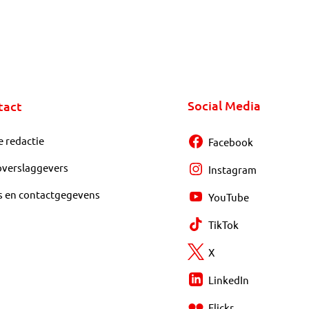
Social Media
tact
e redactie
Facebook
overslaggevers
Instagram
s en contactgegevens
YouTube
TikTok
X
LinkedIn
Flickr