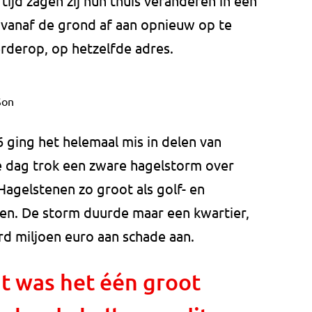
 tijd zagen zij hun thuis veranderen in een
s vanaf de grond af aan opnieuw op te
rderop, op hetzelfde adres.
Son
ging het helemaal mis in delen van
e dag trok een zware hagelstorm over
agelstenen zo groot als golf- en
en. De storm duurde maar een kwartier,
rd miljoen euro aan schade aan.
t was het één groot