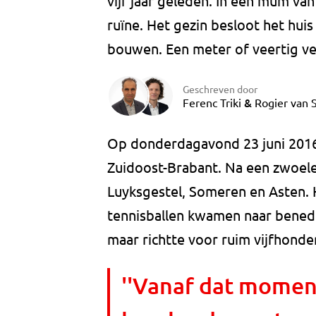
vijf jaar geleden. In een mum van
ruïne. Het gezin besloot het hui
bouwen. Een meter of veertig ve
Geschreven door
&
Ferenc Triki
Rogier van 
Op donderdagavond 23 juni 2016 
Zuidoost-Brabant. Na een zwoel
Luyksgestel, Someren en Asten. H
tennisballen kwamen naar bened
maar richtte voor ruim vijfhonde
''Vanaf dat momen