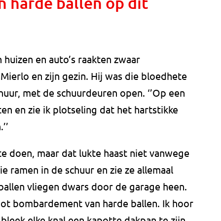
harde ballen op dit
 huizen en auto’s raakten zwaar
Mierlo en zijn gezin. Hij was die bloedhete
schuur, met de schuurdeuren open. ‘’Op een
n en zie ik plotseling dat het hartstikke
’’
 te doen, maar dat lukte haast niet vanwege
rie ramen in de schuur en zie ze allemaal
ballen vliegen dwars door de garage heen.
oot bombardement van harde ballen. Ik hoor
 bleek elke knal een kapotte dakpan te zijn.