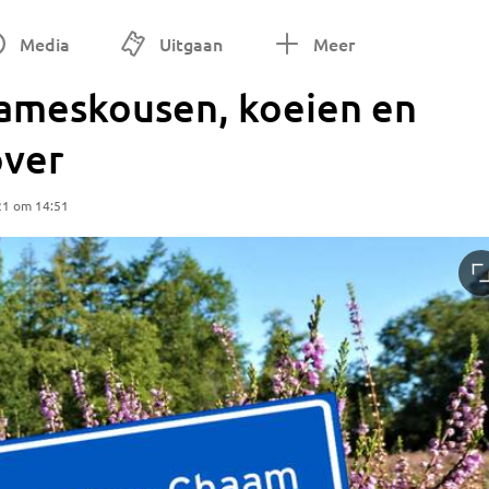
Media
Uitgaan
Meer
dameskousen, koeien en
over
21 om 14:51