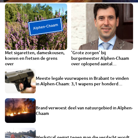
Met sigaretten, dameskousen,
'Grote zorgen' bij
koeien en fietsen de grens
burgemeester Alphen-Chaam
over
over oplopend aantal
coronabesmettingen
Meeste legale vuurwapens in Brabant te vinden
in Alphen-Chaam: 3,1 wapens per honderd
inwoners
Brand verwoest deel van natuurgebied in Alphen-
Chaam
Werkstraf geëist tegen man die verdacht wordt