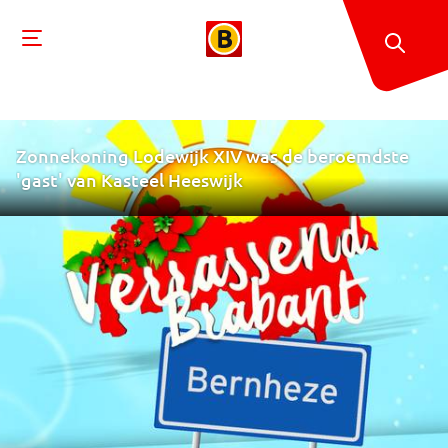
Zonnekoning Lodewijk XIV was de beroemdste
'gast' van Kasteel Heeswijk