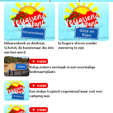
Hilvarenbeek en Andreas
In hogere sferen zonder
VIDEO
4:34
Schotel, de kunstenaar die één
zweverig te zijn
van hen werd
VIDEO
Volop zomers vermaak in een voormalige
bedevaartplaats
VIDEO
Een stukje tropisch regenwoud waar ooit een
camping was
VIDEO