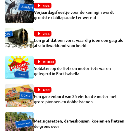
4:05
Verjaardagsfeestje voor de koningin wordt
grootste dahliaparade ter wereld
2:55
Een graf dat een vorst waardig is en een galg als
afschrikwekkend voorbeeld
VIDEO
Soldaten op de fiets en motorfiets waren
gelegerd in Fort Isabella
4:09
Een ganzenbord van 35 vierkante meter met
grote pionnen en dobbelstenen
Met sigaretten, dameskousen, koeien en fietsen
de grens over