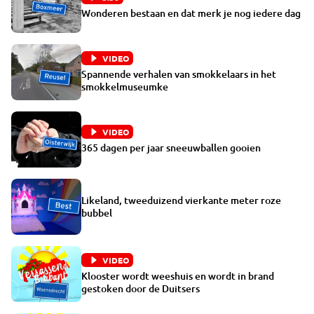
Wonderen bestaan en dat merk je nog iedere dag
VIDEO
Spannende verhalen van smokkelaars in het
smokkelmuseumke
VIDEO
365 dagen per jaar sneeuwballen gooien
Likeland, tweeduizend vierkante meter roze
bubbel
VIDEO
Klooster wordt weeshuis en wordt in brand
gestoken door de Duitsers