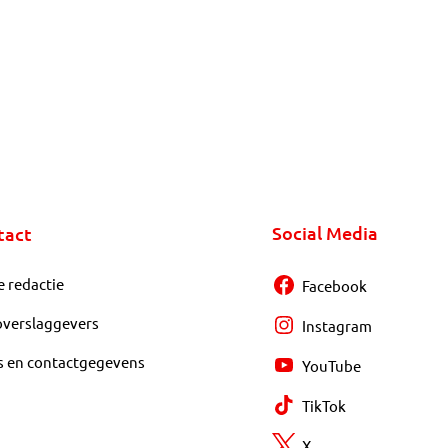
Social Media
tact
e redactie
Facebook
overslaggevers
Instagram
s en contactgegevens
YouTube
TikTok
X