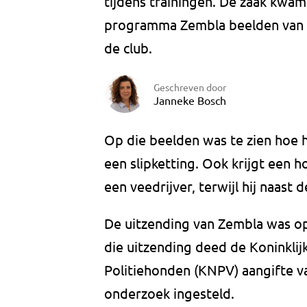
tijdens trainingen. De zaak kwam 
programma Zembla beelden van d
de club.
Geschreven door
Janneke Bosch
Op die beelden was te zien hoe
een slipketting. Ook krijgt een 
een veedrijver, terwijl hij naast d
De uitzending van Zembla was op 
die uitzending deed de Koninkli
Politiehonden (KNPV) aangifte v
onderzoek ingesteld.