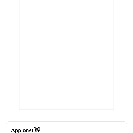
App ons!
👋