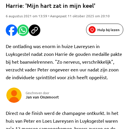
Harrie: 'Mijn hart zat in mijn keel'
6 augustus 2021 om 13:59 • Aangepast 11 oktober 2025 om 20:10
Hulp bij lezen
De ontlading was enorm in huize Lavreysen in
Luyksgestel nadat zoon Harrie de gouden medaille pakte
bij het baanwielrennen. "Zo nerveus, verschrikkelijk",
verzucht vader Peter ongeveer een uur nadat zijn zoon
de individuele sprinttitel voor zich heeft opgeëist.
Geschreven door
Jan van Onzenoort
Direct na de finish werd de champagne ontkurkt. In het
huis van Peter en Loes Lavreysen in Luyksgestel waren
zo'n 12 mensen samengekomen, broers zussen en de