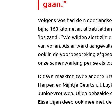
gaan."
Volgens Vos had de Nederlandse 
bijna 160 kilometer, al betitel
'los zand'. "We wilden alert zijn
van voren. Als er werd aangeval
ook in de voorbespreking afgespr
onze samenwerking per se als lo
Dit WK maakten twee andere Brab
Herpen en Mijntje Geurts uit Luy
Junior-vrouwen. Uijen behaalde d
Elise Uijen deed ook mee met de t