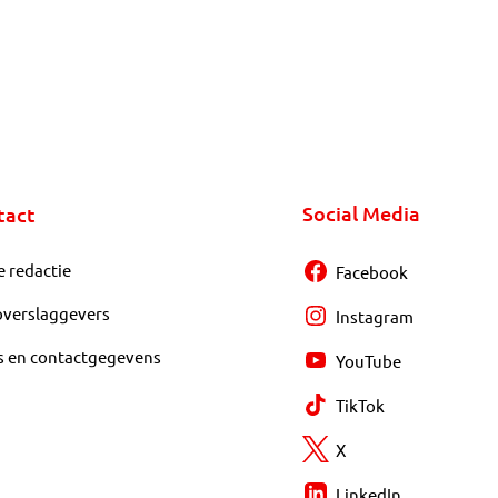
Social Media
tact
e redactie
Facebook
overslaggevers
Instagram
s en contactgegevens
YouTube
TikTok
X
LinkedIn