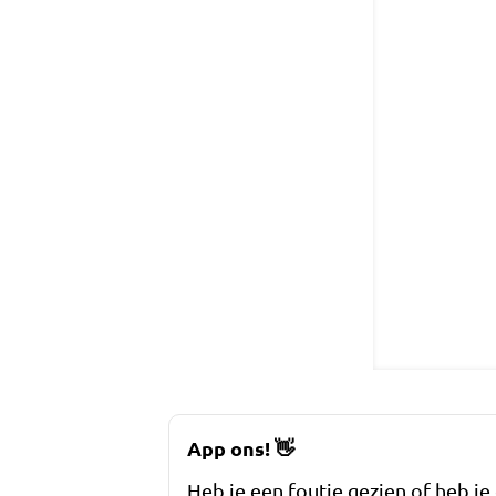
App ons!
👋
Heb je een foutje gezien of heb je