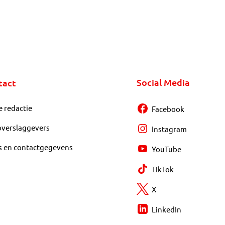
Social Media
tact
e redactie
Facebook
overslaggevers
Instagram
s en contactgegevens
YouTube
TikTok
X
LinkedIn