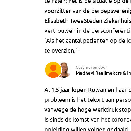
te halen: het is de situatie op de
voorzitter van de beroepsvereni
Elisabeth-TweeSteden Ziekenhuis 
vertrouwen in de persconferenti
"Als het aantal patiënten op de ic
te overzien."
Geschreven door
Madhavi Raaijmakers
&
I
Al 1,5 jaar lopen Rowan en haar 
probleem is het tekort aan person
vanwege de hoge werkdruk stopp
is sinds de komst van het coronav
opleiding willen volgen gedaald.