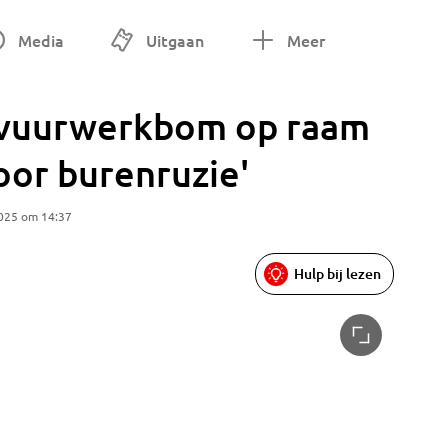
Media
Uitgaan
Meer
 vuurwerkbom op raam
oor burenruzie'
025 om 14:37
Hulp bij lezen
Foto: Re