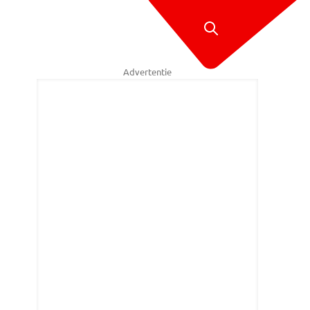
Advertentie
né van Hoof