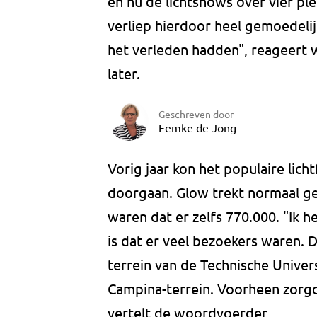
en nu de lichtshows over vier pl
verliep hierdoor heel gemoedeli
het verleden hadden", reageert
later.
Geschreven door
Femke de Jong
Vorig jaar kon het populaire lic
doorgaan. Glow trekt normaal ge
waren dat er zelfs 770.000. "Ik h
is dat er veel bezoekers waren.
terrein van de Technische Univers
Campina-terrein. Voorheen zorgde
vertelt de woordvoerder