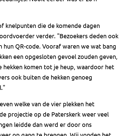
 of knelpunten die de komende dagen
oordvoerder verder. "Bezoekers deden ook
van hun QR-code. Vooraf waren we wat bang
lekken een opgesloten gevoel zouden geven,
De hekken komen tot je heup, waardoor het
wers ook buiten de hekken genoeg
."
even welke van de vier plekken het
 de projectie op de Paterskerk weer veel
pingen leidde dan werd er door ons
eer op gang te brengen. Wij vonden het