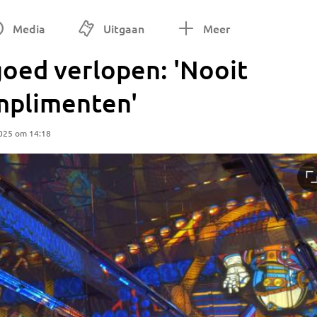
Media
Uitgaan
Meer
goed verlopen: 'Nooit
mplimenten'
025 om 14:18