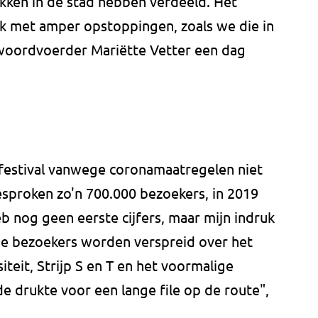
ekken in de stad hebben verdeeld. Het
jk met amper opstoppingen, zoals we die in
 woordvoerder Mariëtte Vetter een dag
htfestival vanwege coronamaatregelen niet
sproken zo'n 700.000 bezoekers, in 2019
eb nog geen eerste cijfers, maar mijn indruk
 De bezoekers worden verspreid over het
iteit, Strijp S en T en het voormalige
 drukte voor een lange file op de route",