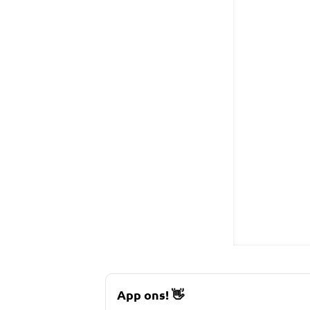
App ons!
👋