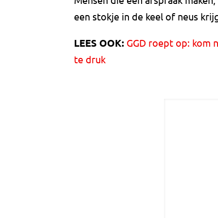
een stokje in de keel of neus krij
LEES OOK:
GGD roept op: kom ni
te druk