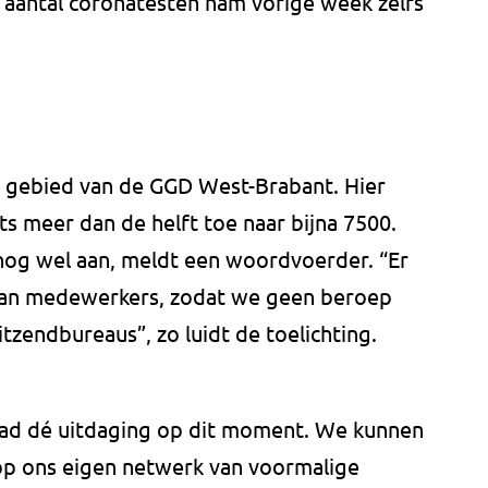
t aantal coronatesten nam vorige week zelfs
et gebied van de GGD West-Brabant. Hier
ts meer dan de helft toe naar bijna 7500.
 nog wel aan, meldt een woordvoerder. “Er
van medewerkers, zodat we geen beroep
zendbureaus”, zo luidt de toelichting.
aad dé uitdaging op dit moment. We kunnen
op ons eigen netwerk van voormalige