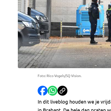
Foto: Rico Vogels/SQ Vision.
In dit liveblog houden we je vri
in Brabant. De hele dag praten w