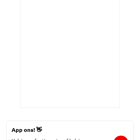
App ons!
👋