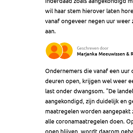
inderdaad zoals aangekondigd ma
wil haar stem hierover laten hor
vanaf ongeveer negen uur weer 
aan.
Geschreven door
Marjanka Meeuwissen
&
R
Ondernemers die vanaf een uur o
deuren open, krijgen wel weer e
last onder dwangsom. "De landeli
aangekondigd, zijn duidelijk en 
maatregelen worden aangepakt zo
alle coronamaatregelen doen. Op
open blijven, wordt daarom geha