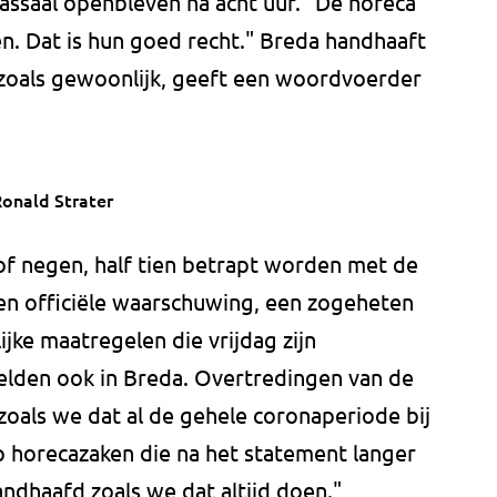
ssaal openbleven na acht uur. "De horeca
en. Dat is hun goed recht." Breda handhaaft
zoals gewoonlijk, geeft een woordvoerder
onald Strater
f negen, half tien betrapt worden met de
en officiële waarschuwing, een zogeheten
jke maatregelen die vrijdag zijn
gelden ook in Breda. Overtredingen van de
als we dat al de gehele coronaperiode bij
 horecazaken die na het statement langer
ndhaafd zoals we dat altijd doen."