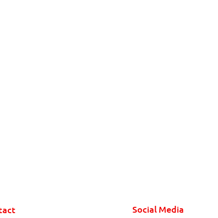
Social Media
tact