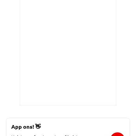
App ons!
👋