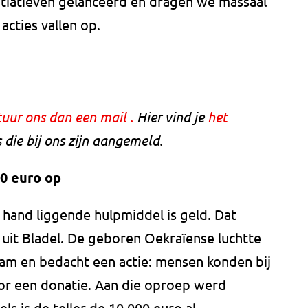
itiatieven gelanceerd en dragen we massaal
acties vallen op.
tuur ons dan een mail
.
Hier vind je
het
 die bij ons zijn aangemeld.
00 euro op
 hand liggende hulpmiddel is geld. Dat
uit Bladel. De geboren Oekraïense luchtte
ram en bedacht een actie: mensen konden bij
voor een donatie. Aan die oproep werd
s is de teller de 10.000 euro al