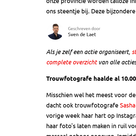
onze provincie worden talloze in
ons steentje bij. Deze bijzondere 
Geschreven door
Sven de Laet
Als je zelf een actie organiseert,
s
complete overzicht
van alle acties
Trouwfotografe haalde al 10.0
Misschien wel het meest voor de
dacht ook trouwfotografe
Sasha
vorige week haar hart op Instag
haar foto's laten maken in ruil 
massaal gehoor gegeven. Inmiddel