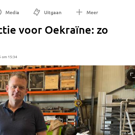
Media
Uitgaan
Meer
ctie voor Oekraïne: zo
n
5 om 15:34