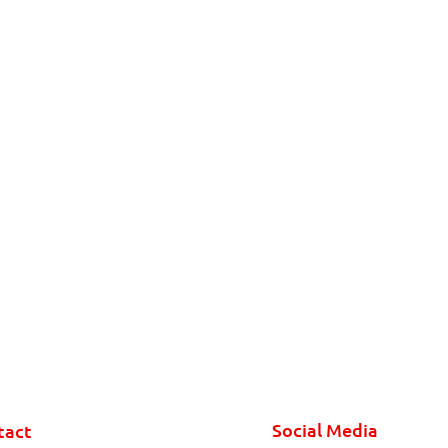
Social Media
tact