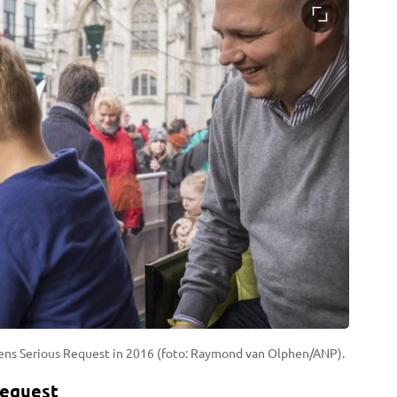
jdens Serious Request in 2016 (foto: Raymond van Olphen/ANP).
Request