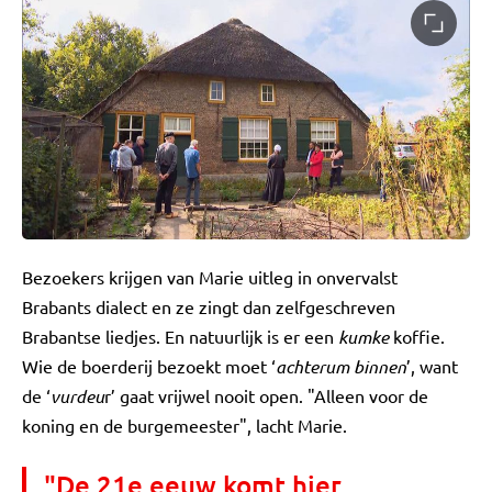
Bezoekers krijgen van Marie uitleg in onvervalst
Brabants dialect en ze zingt dan zelfgeschreven
Brabantse liedjes. En natuurlijk is er een
kumke
koffie.
Wie de boerderij bezoekt moet ‘
achterum binnen
’, want
de ‘
vurdeu
r’ gaat vrijwel nooit open. "Alleen voor de
koning en de burgemeester", lacht Marie.
"De 21e eeuw komt hier