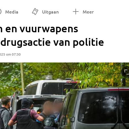
Media
Uitgaan
Meer
th en vuurwapens
drugsactie van politie
025 om 07:30