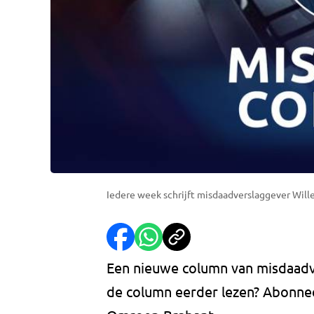
Iedere week schrijft misdaadverslaggever Wil
Een nieuwe column van misdaadv
de column eerder lezen? Abonne