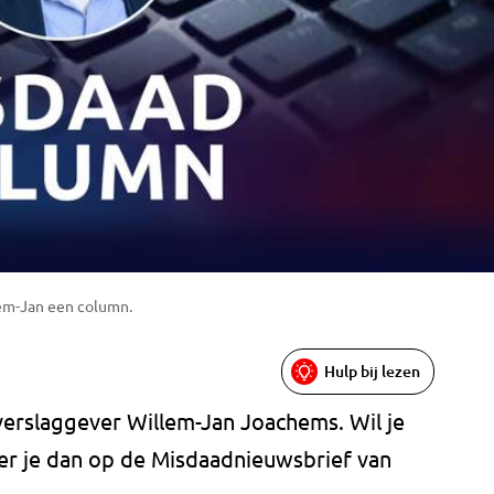
lem-Jan een column.
Hulp bij lezen
erslaggever Willem-Jan Joachems. Wil je
er je dan op de Misdaadnieuwsbrief van