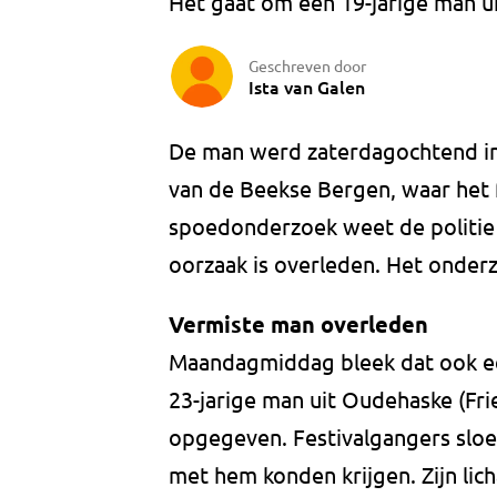
Het gaat om een 19-jarige man ui
Geschreven door
Ista van Galen
De man werd zaterdagochtend in
van de Beekse Bergen, waar het 
spoedonderzoek weet de politie 
oorzaak is overleden. Het onder
Vermiste man overleden
Maandagmiddag bleek dat ook ee
23-jarige man uit Oudehaske (Fri
opgegeven. Festivalgangers slo
met hem konden krijgen. Zijn li