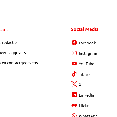
Social Media
tact
e redactie
Facebook
overslaggevers
Instagram
s en contactgegevens
YouTube
TikTok
X
LinkedIn
Flickr
WhatsApp