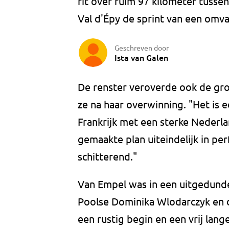
rit over ruim 97 kilometer tussen
Val d'Épy de sprint van een omva
Geschreven door
Ista van Galen
De renster veroverde ook de groen
ze na haar overwinning. "Het is 
Frankrijk met een sterke Nederlan
gemaakte plan uiteindelijk in per
schitterend."
Van Empel was in een uitgedunde 
Poolse Dominika Wlodarczyk en de
een rustig begin en een vrij lang