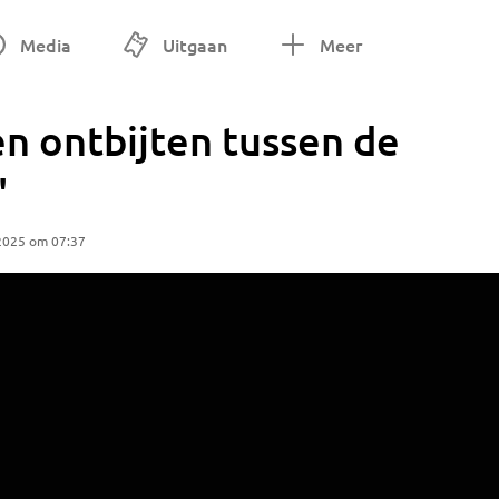
Media
Uitgaan
Meer
n ontbijten tussen de
'
2025 om 07:37