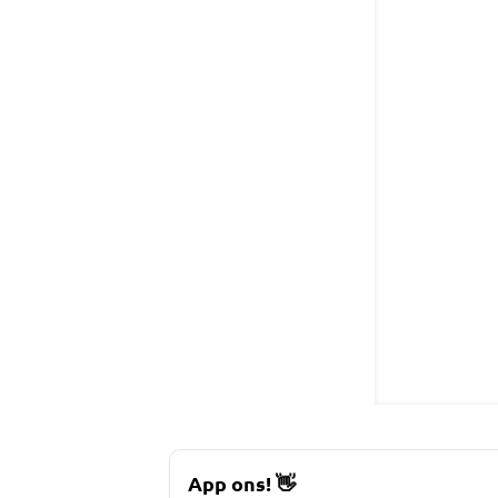
App ons!
👋