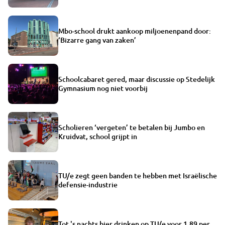
Mbo-school drukt aankoop miljoenenpand door:
‘Bizarre gang van zaken’
Schoolcabaret gered, maar discussie op Stedelijk
Gymnasium nog niet voorbij
Scholieren ‘vergeten’ te betalen bij Jumbo en
Kruidvat, school grijpt in
TU/e zegt geen banden te hebben met Israëlische
defensie-industrie
Tot 's nachts bier drinken op TU/e voor 1,89 per