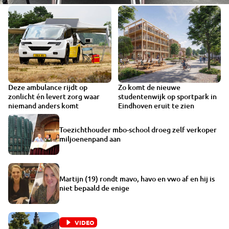
Deze ambulance rijdt op
Zo komt de nieuwe
VIDEO
zonlicht én levert zorg waar
studentenwijk op sportpark in
niemand anders komt
Eindhoven eruit te zien
Toezichthouder mbo-school droeg zelf verkoper
miljoenenpand aan
Martijn (19) rondt mavo, havo en vwo af en hij is
niet bepaald de enige
VIDEO