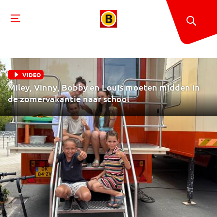
VIDEO
Miley, Vinny, Bobby en Louis moeten midden in
de zomervakantie naar school