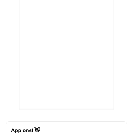
App ons!
👋