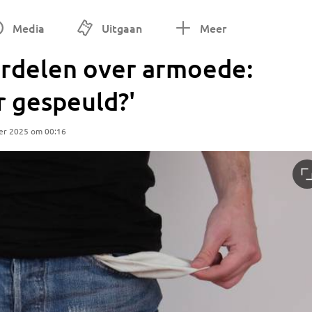
Media
Uitgaan
Meer
ordelen over armoede:
r gespeuld?'
er 2025 om 00:16