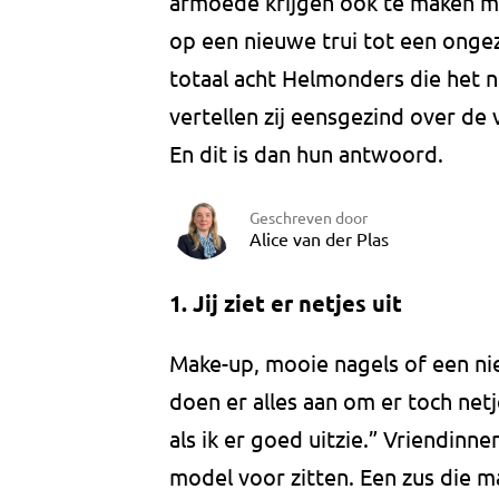
armoede krijgen ook te maken m
op een nieuwe trui tot een onge
totaal acht Helmonders die het n
vertellen zij eensgezind over d
En dit is dan hun antwoord.
Geschreven door
Alice van der Plas
1. Jij ziet er netjes uit
Make-up, mooie nagels of een ni
doen er alles aan om er toch netje
als ik er goed uitzie.” Vriendinn
model voor zitten. Een zus die m