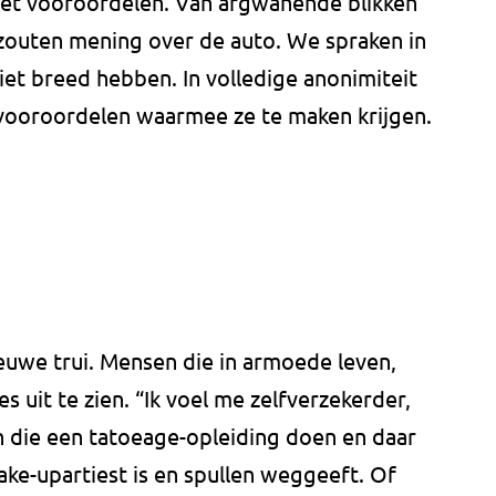
et vooroordelen. Van argwanende blikken
zouten mening over de auto. We spraken in
iet breed hebben. In volledige anonimiteit
e vooroordelen waarmee ze te maken krijgen.
euwe trui. Mensen die in armoede leven,
s uit te zien. “Ik voel me zelfverzekerder,
en die een tatoeage-opleiding doen en daar
ake-upartiest is en spullen weggeeft. Of