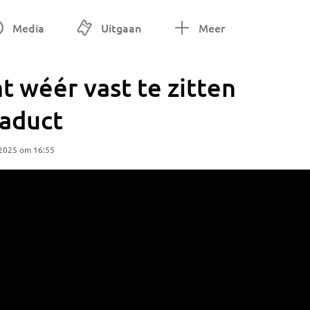
Media
Uitgaan
Meer
 wéér vast te zitten
iaduct
 2025 om 16:55