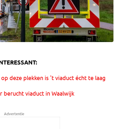
INTERESSANT:
p deze plekken is 't viaduct écht te laag
 berucht viaduct in Waalwijk
Advertentie