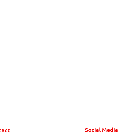
Social Media
tact