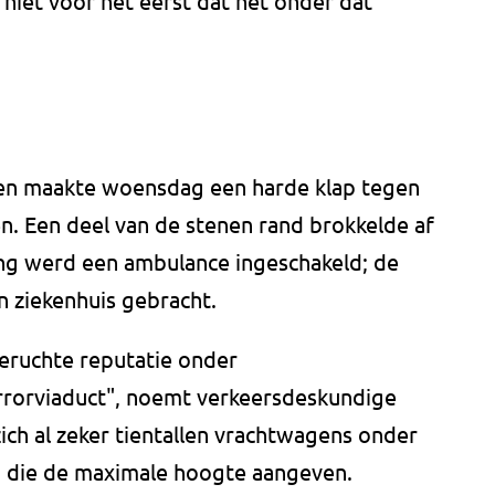
 niet voor het eerst dat het onder dat
en maakte woensdag een harde klap tegen
en. Een deel van de stenen rand brokkelde af
ing werd een ambulance ingeschakeld; de
n ziekenhuis gebracht.
beruchte reputatie onder
rrorviaduct", noemt verkeersdeskundige
ch al zeker tientallen vrachtwagens onder
 die de maximale hoogte aangeven.