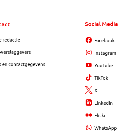
Social Media
tact
e redactie
Facebook
overslaggevers
Instagram
s en contactgegevens
YouTube
TikTok
X
LinkedIn
Flickr
WhatsApp