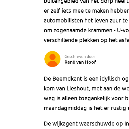
buitengebied van het dorp heeft 
er zelf iets mee te maken hebbe
automobilisten het leven zuur te m
om zogenaamde krammen - U-vorm
verschillende plekken op het asfa
Geschreven door
René van Hoof
De Beemdkant is een idyllisch 
kom van Lieshout, met aan de w
weg is alleen toegankelijk voor
maandagmiddag is het er rustig e
De wijkagent waarschuwde op Ins