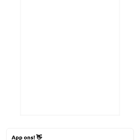
App ons!
👋