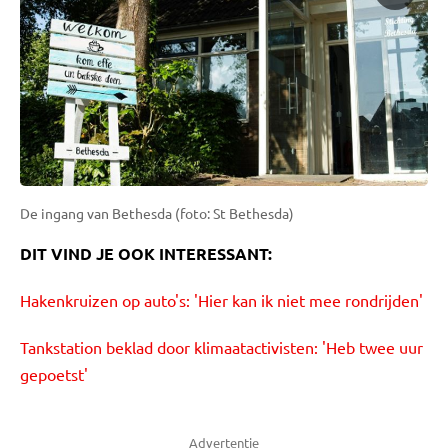
De ingang van Bethesda (foto: St Bethesda)
DIT VIND JE OOK INTERESSANT:
Hakenkruizen op auto's: 'Hier kan ik niet mee rondrijden'
Tankstation beklad door klimaatactivisten: 'Heb twee uur
gepoetst'
Advertentie