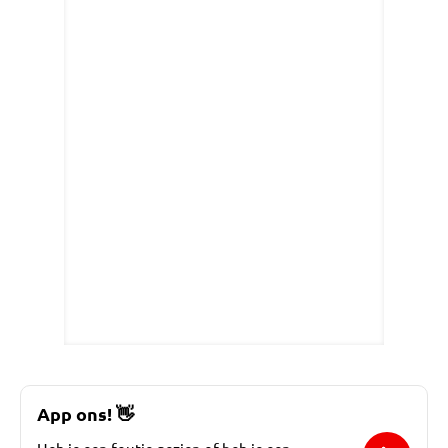
App ons!
👋