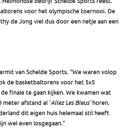
 Helmondse bedrijf Schelde Sports feest.
baltorens voor het olympische toernooi. De
hy de Jong viel dus door een netje aan een
Larmit van Schelde Sports. “We waren volop
ok de basketbaltorens voor het 5x5
 de finale te gaan kijken. We kwamen wat
 meter afstand al '
Allez Les Bleus'
horen.
erland dit eigen huis helemaal stil heeft
zijn wel even losgegaan.”