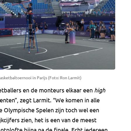
sketbaltoernooi in Parijs (Foto: Ron Larmit)
etballers en de monteurs elkaar een
high
enten”, zegt Larmit. “We komen in alle
e Olympische Spelen zijn toch wel een
cijfers zien, het is een van de meest
ntplofte bijna na de finale. Echt iedereen