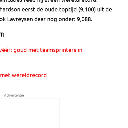
ardson eerst de oude toptijd (9,100) uit de
ok Lavreysen daar nog onder: 9,088.
T:
wéér: goud met teamsprinters in
i met wereldrecord
Advertentie