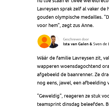
nu toe staan er twee wereldreco
Lavreysen sprak zelf al vaker de h
gouden olympische medailles. "Da
voor hem", zegt zus Anne.
Geschreven door
Ista van Galen
&
Sven de 
Wáár de familie Lavreysen zit, va
wapperen woensdagochtend oran
afgebeeld de baanrenner. Ze dra
nog eens, jawel, een afbeelding v
"Geweldig", reageren ze stuk vo
teamsprint dinsdag beleefden. Bi