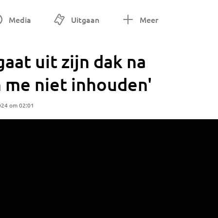
Media
Uitgaan
Meer
aat uit zijn dak na
 me niet inhouden'
024 om 02:01