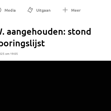
Media
Uitgaan
Meer
. aangehouden: stond
oringslijst
2025 om 19:05