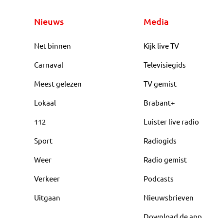
Nieuws
Media
Net binnen
Kijk live TV
Carnaval
Televisiegids
Meest gelezen
TV gemist
Lokaal
Brabant+
112
Luister live radio
Sport
Radiogids
Weer
Radio gemist
Verkeer
Podcasts
Uitgaan
Nieuwsbrieven
Download de app