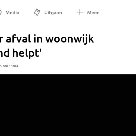
Media
Uitgaan
Meer
 afval in woonwijk
d helpt'
25 om 11:04