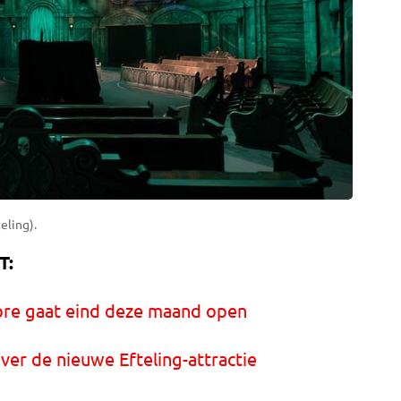
eling).
T:
bre gaat eind deze maand open
ver de nieuwe Efteling-attractie