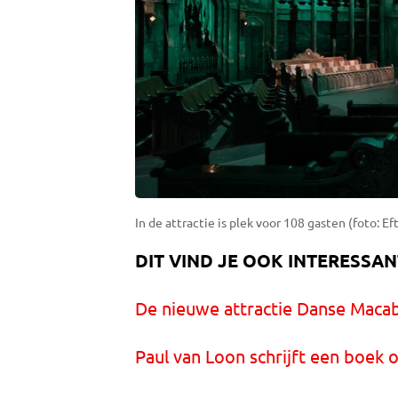
In de attractie is plek voor 108 gasten (foto: Eft
DIT VIND JE OOK INTERESSAN
De nieuwe attractie Danse Maca
Paul van Loon schrijft een boek o