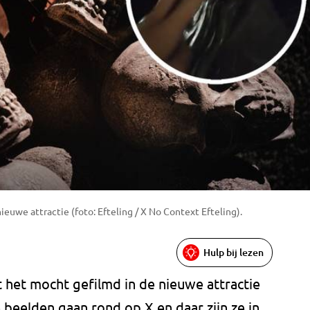
euwe attractie (foto: Efteling / X No Context Efteling).
Hulp bij lezen
het mocht gefilmd in de nieuwe attractie
 beelden gaan rond op X en daar zijn ze in