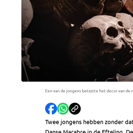
Een van de jongens betastte het decor van de ni
Twee jongens hebben zonder dat 
Danse Macabre in de Efteling. De