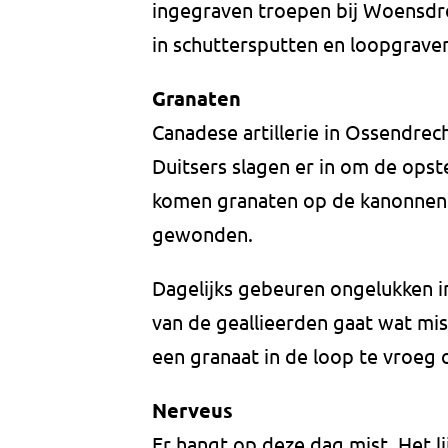
ingegraven troepen bij Woensdrec
in schuttersputten en loopgraven 
Granaten
Canadese artillerie in Ossendrech
Duitsers slagen er in om de opste
komen granaten op de kanonnen. 
gewonden.
Dagelijks gebeuren ongelukken in
van de geallieerden gaat wat mi
een granaat in de loop te vroeg 
Nerveus
Er hangt op deze dag mist. Het li