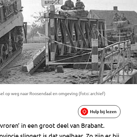
sel op weg naar Roosendaal en omgeving (foto: archief)
Hulp bij lezen
evroren’ in een groot deel van Brabant.
vincie slingert is dat voelbaar. Zo zijn er bij