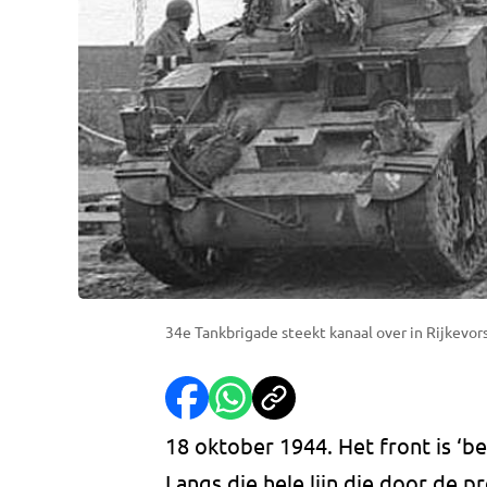
34e Tankbrigade steekt kanaal over in Rijkevor
18 oktober 1944. Het front is ‘b
Langs die hele lijn die door de pro