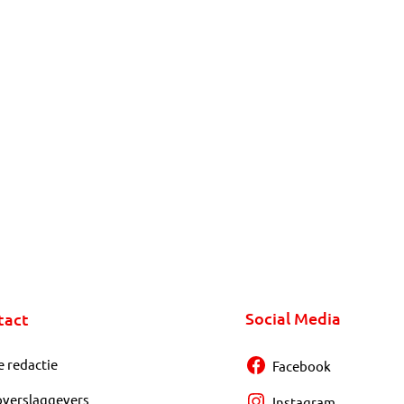
Social Media
tact
e redactie
Facebook
overslaggevers
Instagram